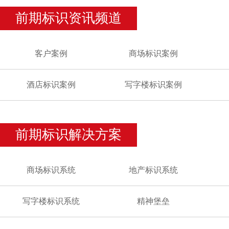
前期标识资讯频道
客户案例
商场标识案例
酒店标识案例
写字楼标识案例
前期标识解决方案
商场标识系统
地产标识系统
写字楼标识系统
精神堡垒