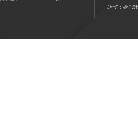
关键词：标识设计