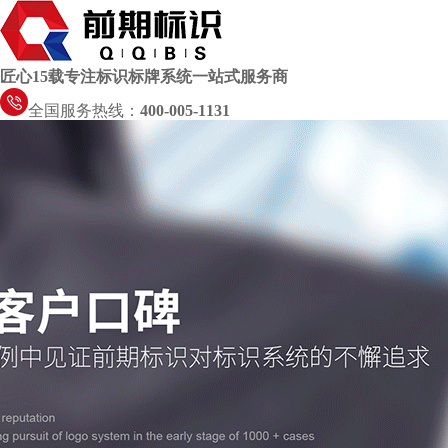
匠心15载
专注标识标牌系统一站式服务商
全国服务热线：
400-005-1131
178-3876-7499
前期首页
标识设计
景区标识
美丽乡村标牌
宣传栏
党建标识
医院标识
精神堡垒
地
景区标识
美丽乡村标牌
标识标牌
标识案例
标识资讯
走进前期