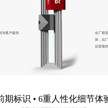
间为客户提供
出厂前
坏，出
识安装
前期标识 • 6重人性化细节体