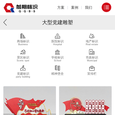
方案
案例
我们
大型党建雕塑
商场标识
医院标识
地产标识
Business
Hospital
Real estate
景区标识
学校标识
市政标识
Scenic spot
School
Municipal
党建标识
精神堡垒
宣传栏
party building