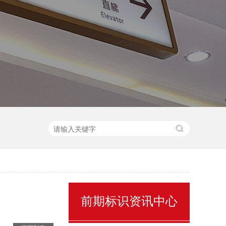
售楼处名称标识
前期标识资讯中心
景区全景导视