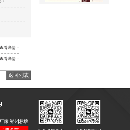
色？
景区全景导视
查看详情 +
查看详情 +
返回列表
医院室内标识吊牌
9
厂家 郑州标牌