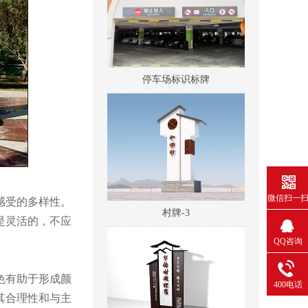
停车场标识标牌
村牌-3
微信扫一
感受的多样性。
是灵活的，不应
QQ咨询
色有助于形成颜
400电话
其合理性和与主