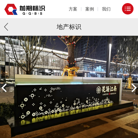
方案
案例
我们
地产标识
1
/
1