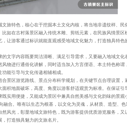
域文旅特色，核心在于挖掘本土文化内核，将当地非遗纹样、民
。比如在古村落景区融入传统木雕、剪纸元素，在民族风情景区
忆，让游客通过标识就能直观感受地域文化魅力，打造独具特色
牌的文字内容既要简洁清晰、满足引导需求，又要融入地域文化
然风物进行通俗化讲解，同时适当加入方言俚语、本土特色称谓
让功能引导与文化传递相辅相成。
结合景区游览路线、景点分布科学规划，在关键节点合理设置，
大面积地面破坏，高度、角度以游客舒适观赏为标准。在保证引
牌既实用便捷，又能成为景区中兼具自然美感与文化韵味的景观
向融合。唯有以生态为根基，以文化为灵魂，从材质、造型、色
自然风光，彰显地域文旅特色，既为游客提供优质游览服务，又
展，打造独具魅力的文旅名片。