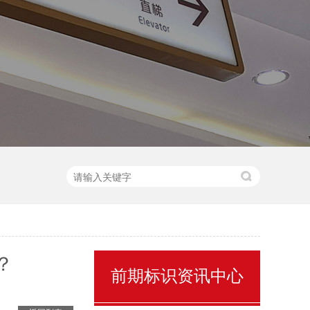
售楼处名称标识
？
前期标识资讯中心
景区全景导视