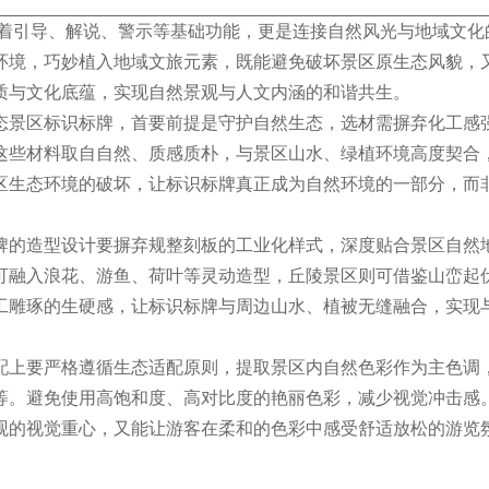
着引导、解说、警示等基础功能，更是连接自然风光与地域文化
环境，巧妙植入地域文旅元素，既能避免破坏景区原生态风貌，
质与文化底蕴，实现自然景观与人文内涵的和谐共生。
态景区标识标牌，首要前提是守护自然生态，选材需摒弃化工感
这些材料取自自然、质感质朴，与景区山水、绿植环境高度契合
区生态环境的破坏，让标识标牌真正成为自然环境的一部分，而
牌的造型设计要摒弃规整刻板的工业化样式，深度贴合景区自然
可融入浪花、游鱼、荷叶等灵动造型，丘陵景区则可借鉴山峦起
工雕琢的生硬感，让标识标牌与周边山水、植被无缝融合，实现
配上要严格遵循生态适配原则，提取景区内自然色彩作为主色调
等。避免使用高饱和度、高对比度的艳丽色彩，减少视觉冲击感
观的视觉重心，又能让游客在柔和的色彩中感受舒适放松的游览