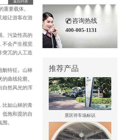
返回列表
的重要载体。
又能让游客在游
咨询热线
400-005-1131
强、污染性高的
，不会产生视觉
医院室内标识吊牌
非突兀的人工造
推荐产品
地貌特征。山林
伏的曲线轮廓。
与自然风光的浑
，比如山林的青
景区停车场标识
。低饱和度的自
氛围。