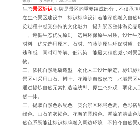
来源：
发布日期： 2026.05.09
生态
景区标识
标牌是景区的重要组成部分，不仅承担
在生态景区建设中，标识标牌设计若能深度融入自然
览过程中感受独特的文化魅力，提升景区整体游览品
一、遵循生态优先原则，选用环保原生材质。设计生
材料，优先选用原木、石材、竹藤等原生环保材质。
违和感，同时可降解、低污染，能最大程度减少对景
物。
二、依托自然地貌造型，弱化人工设计痕迹。标识标
景区可采用山石、树叶、花瓣等自然形态，水域景区
通过提炼自然元素打造流线型、原生态外观，弱化人
然一体。
三、提取自然色系配色，契合景区环境色调。色彩搭
绿色、山石的灰褐色、花海的柔粉色、溪流的清蓝色
然色系既能让标识标牌融入周边环境，不抢夺自然景