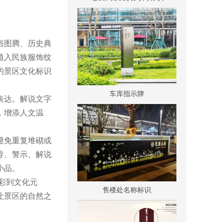
俗图腾、历史典
植入民族服饰纹
的景区文化标识
车库指示牌
表达。解说文字
，增添人文温
避免重复堆砌或
导、警示、解说
小品。
售楼处名称标识
彩到文化元
让景区的自然之