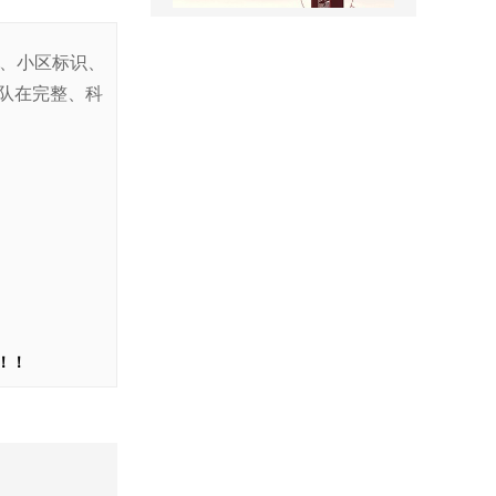
识、小区标识、
队在完整、科
景区全景导视
医院室内标识吊牌
！！