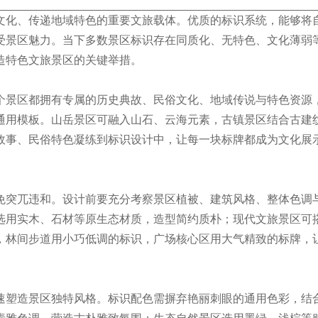
文化、传递地域特色的重要文旅载体。优质的标识系统，能够将
受景区魅力。当下多数景区标识存在同质化、无特色、文化薄弱
造特色文旅景区的关键举措。
个景区都拥有专属的历史典故、民俗文化、地域传说与特色资源
通用模板。山岳景区可融入山石、云海元素，古镇景区结合古建
故事、民俗特色凝练到标识设计中，让每一块标牌都成为文化展
免突兀违和。设计前要充分考察景区植被、建筑风格、整体色调
选用实木、石材等原生态材质，造型简约质朴；现代文旅景区可
，林间步道用小巧低调的标识，广场核心区用大气精致的标牌，
速塑造景区独特风格。标识配色需摒弃艳丽刺眼的通用色彩，结