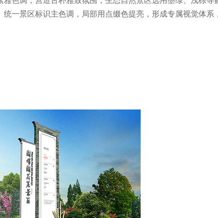
素雅色调，营造古朴雅致氛围；生态自然景区选用墨绿、浅棕等
。统一景区标识主色调，局部用点缀色提亮，形成专属视觉体系