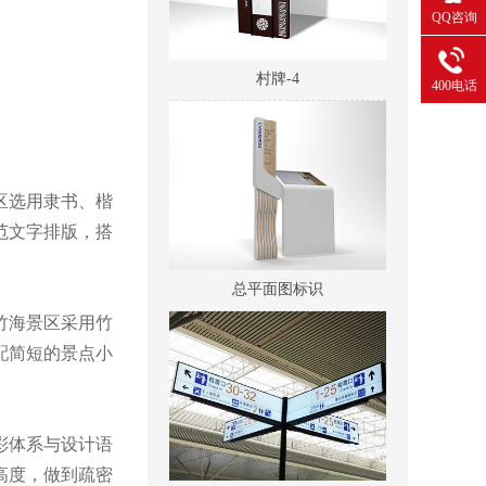
QQ咨询
村牌-4
400电话
区选用隶书、楷
范文字排版，搭
总平面图标识
竹海景区采用竹
配简短的景点小
彩体系与设计语
高度，做到疏密
地铁,高铁,机场导向标识