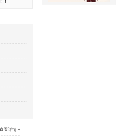
！！
景区全景导视
医院室内标识吊牌
查看详情 +