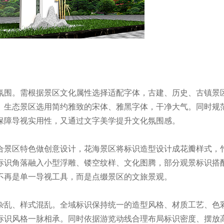
氛围。需根据景区文化属性选择适配字体，古建、历史、古镇景
、生态景区选用简约雅致的宋体、雅黑字体，干净大气。同时规
保障导视实用性，又通过文字美学提升文化氛围感。
合景区特色做创意设计，花海景区将标识造型设计成花瓣样式，
标识角落融入小型浮雕、镂空纹样、文化图腾，部分观景标识搭
不再是单一导视工具，而是点缀景区的文旅景观。
杂乱、样式混乱。全域标识保持统一的造型风格、材质工艺、色
标识风格一脉相承。同时依据游览动线合理布局标识密度、摆放