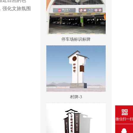
贴近自然的色
，强化文旅氛围
停车场标识标牌
村牌-3
微信扫一