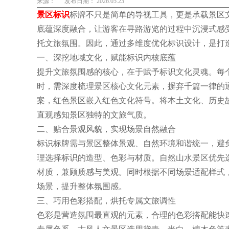
来源：
发布日期： 2026.05.23
景区标识
标牌不只是简单的导视工具，更是承载景区
底蕴深度融合，让游客在寻路游览的过程中沉浸式感
托文旅氛围。因此，通过多维度优化标识设计，是打
一、深挖地域文化，赋能标识内核底蕴
提升文旅氛围感的核心，在于赋予标识文化灵魂。每
时，需深度梳理景区核心文化元素，摒弃千篇一律的
案，红色景区嵌入红色文化符号。将本土文化、历史
直观感知景区独特的文旅气质。
二、贴合景观风貌，实现场景自然融合
标识标牌需与景区整体景观、自然环境和谐统一，避
理选择标识的造型、色彩与材质。自然山水景区优先
材质，兼顾质感与美观。同时根据不同场景适配样式
场景，提升整体氛围感。
三、巧用色彩搭配，烘托专属文旅调性
色彩是营造氛围最直观的元素，合理的色彩搭配能快