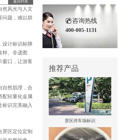
返回列表
自然风光与人文
等问题，难以烘
咨询热线
400-005-1131
，设计标识标牌
纹样、非遗图
医院室内标识吊牌
示窗口，让游客
推荐产品
与自然肌理，合
搭配轻量化金属
让标识完美融入
景区停车场标识
合景区定位定制