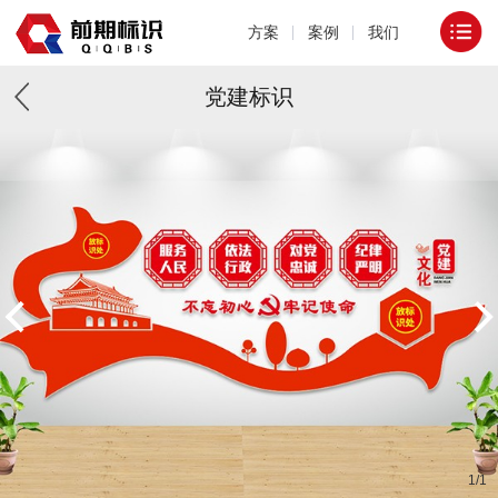
方案
案例
我们
党建标识
1
/
1