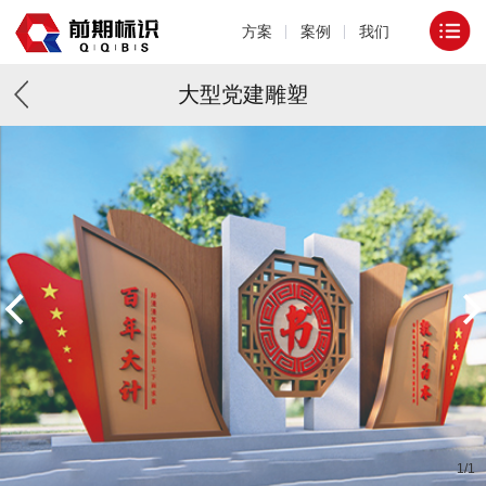
方案
案例
我们
大型党建雕塑
1
/
1