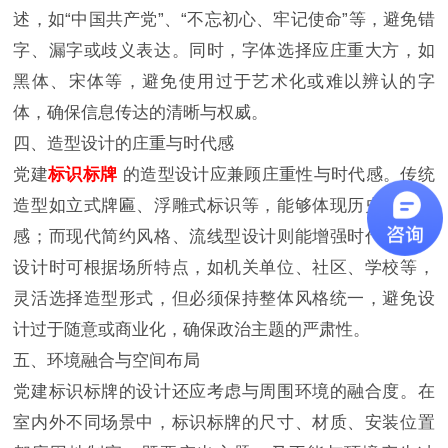
述，如“中国共产党”、“不忘初心、牢记使命”等，避免错
字、漏字或歧义表达。同时，字体选择应庄重大方，如
黑体、宋体等，避免使用过于艺术化或难以辨认的字
体，确保信息传达的清晰与权威。
四、造型设计的庄重与时代感
党建
标识标牌
的造型设计应兼顾庄重性与时代感。传统
造型如立式牌匾、浮雕式标识等，能够体现历史的厚重
感；而现代简约风格、流线型设计则能增强时代气息。
设计时可根据场所特点，如机关单位、社区、学校等，
灵活选择造型形式，但必须保持整体风格统一，避免设
计过于随意或商业化，确保政治主题的严肃性。
五、环境融合与空间布局
党建标识标牌的设计还应考虑与周围环境的融合度。在
室内外不同场景中，标识标牌的尺寸、材质、安装位置