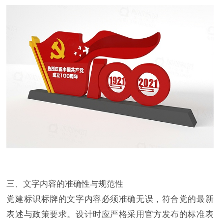
三、文字内容的准确性与规范性
党建标识标牌的文字内容必须准确无误，符合党的最新
表述与政策要求。设计时应严格采用官方发布的标准表