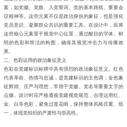
素，如党徽、党旗、入党誓词、党的基本路线、重要会
议精神等。这些元素不仅是政治身份的象征，也是强化
党员意识、凝聚群众共识的重要工具。在设计中，应将
这些核心元素置于视觉中心位置，通过醒目的字体、鲜
明的色彩和简洁的构图，确保其视觉冲击力与传播效
果。
二、色彩运用的政治象征意义
色彩在党建标识标牌中具有强烈的政治象征意义。红色
代表革命、热情与忠诚，是党建标识的主色调；金色象
征辉煌、庄严与理想，常用于党徽、党名等重要文字的
点缀。设计时应严格遵循党建视觉规范，合理运用红、
金、白等色彩，避免过度花哨，保持整体风格庄重、统
一，体现党组织的严肃性与崇高性。