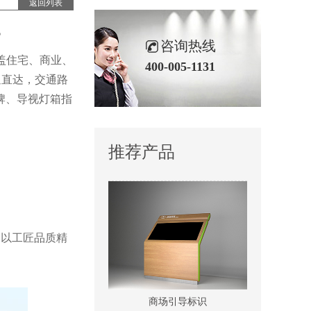
返回列表
党建雕塑1
。
咨询热线
盖住宅、商业、
400-005-1131
通直达，交通路
牌、导视灯箱指
村牌-1
推荐产品
，以工匠品质精
商场引导标识