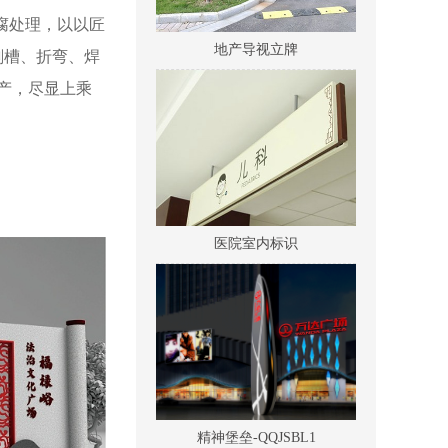
地产导视立牌
腐处理，以以匠
刨槽、折弯、焊
产，尽显上乘
医院室内标识
精神堡垒-QQJSBL1