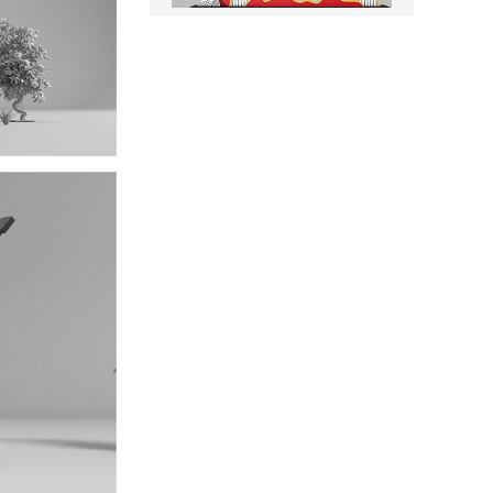
党建雕塑1
村牌-1
商场引导标识