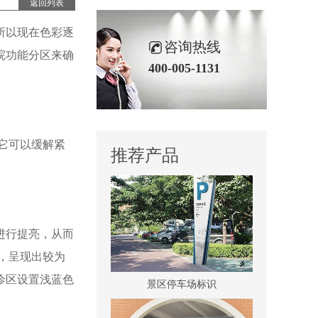
返回列表
所以现在色彩逐
咨询热线
院功能分区来确
400-005-1131
医院室内标识吊牌
它可以缓解紧
推荐产品
进行提亮，从而
，呈现出较为
景区停车场标识
诊区设置浅蓝色