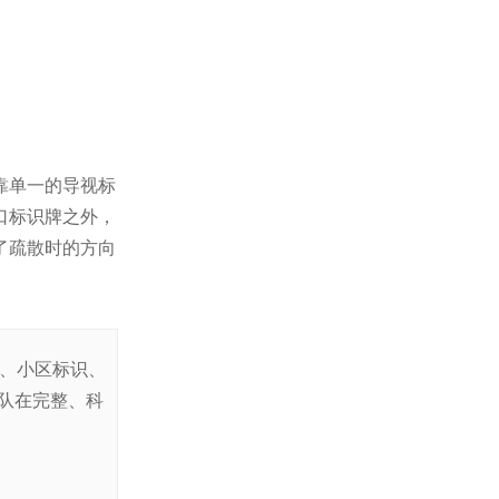
景区停车场标识
靠单一的导视标
口标识牌之外，
了疏散时的方向
停车场标识标牌
识、小区标识、
队在完整、科