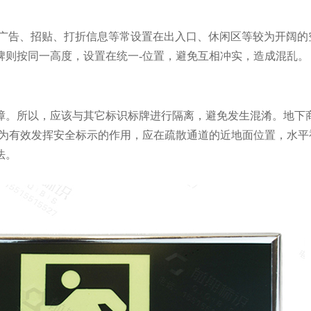
广告、招贴、打折信息等常设置在出入口、休闲区等较为开阔的
牌则按同一高度，设置在统一-位置，避免互相冲实，造成混乱。
障。所以，应该与其它标识标牌进行隔离，避免发生混淆。地下
为为有效发挥安全标示的作用，应在疏散通道的近地面位置，水平
法。