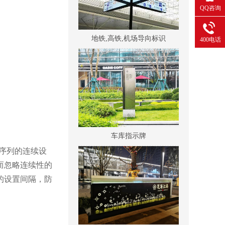
QQ咨询
地铁,高铁,机场导向标识
400电话
车库指示牌
序列的连续设
而忽略连续性的
的设置间隔，防
售楼处名称标识