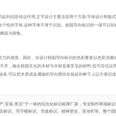
起到信息传达作用,文字设计主要涉及两个方面:字体设计和版
个性的字体,这种字体不便于识别。校园导向标识的一级可以轻
的稀疏与密集。
活力的感觉。因此，在设计校园导向标识的色彩要多以色彩淡雅或
分不开，融合校园文化的木材与水材是最常见的材料,也可尝试运
较多,可以把木质或金属做的导向牌挂在低处的树干上以方便识
生产-安装-售后”于一体的综合化标识标牌厂家，专业制作商场标
店标识、写字楼标识、市政标识、精神堡垒、宣传栏等。整
个团