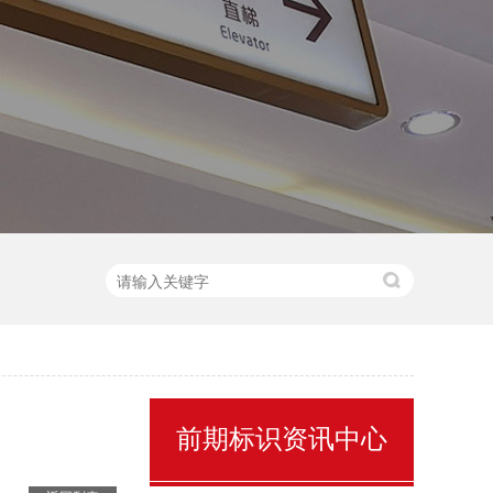
售楼处名称标识
前期标识资讯中心
景区全景导视