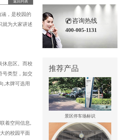
返回列表
内涵，是校园的
咨询热线
识就为大家讲述
400-005-1131
医院室内标识吊牌
表休息区。而校
推荐产品
符号类型，如交
向,木牌可选用
景区停车场标识
联着空间信息,
很大的校园平面