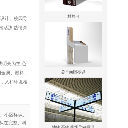
村牌-4
式设计。校园导
松活泼,热情奔
明亮为主,色
总平面图标识
用金属、塑料、
读，又和环境相
识、小区标识、
地铁,高铁,机场导向标识
队在完整、科