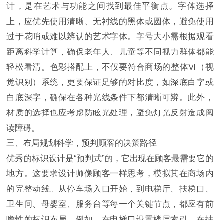
计，是在艺术与功能之间找到最佳平衡点。字体选择
上，应优先使用清晰、无衬线的黑体或圆体，避免使用
过于花哨或难以辨认的艺术字体。字号大小需根据观看
距离科学计算，确保老年人、儿童等不同视力群体都能
轻松看清。色彩搭配上，不仅要符合商场的整体VI（视
觉识别）系统，更要保证足够的对比度，如深底白字或
白底深字，确保在各种光线条件下都清晰可辨。此外，
材质的选择也应考虑防眩光处理，避免灯光反射造成阅
读障碍。
三、布局规划科学，预判顾客的决策路径
优秀的标识设计是“预判式”的，它出现在顾客最需要它的
地方。这要求设计师像顾客一样思考，模拟其在商场内
的完整动线。从停车场入口开始，到电梯厅、扶梯口、
卫生间、母婴室、服务台等每一个关键节点，都应有前
瞻性的标识布局。例如，在电梯口设置楼层索引，在扶