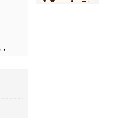
景区全景导视
！！
医院室内标识吊牌