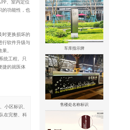
PP、室内定位
识的功能性，也
及时更换损坏的
车库指示牌
进行软件升级与
效果。
系统工程。只
便捷的就医体
售楼处名称标识
识、小区标识、
队在完整、科