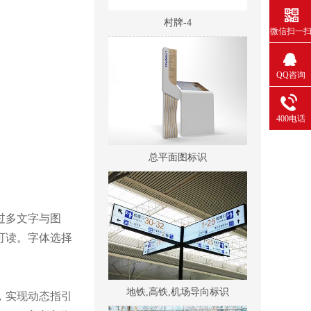
村牌-4
微信扫一
QQ咨询
400电话
总平面图标识
过多文字与图
可读。字体选择
地铁,高铁,机场导向标识
，实现动态指引