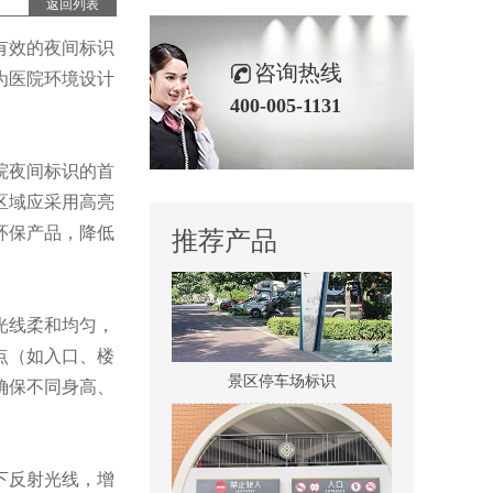
返回列表
有效的夜间标识
咨询热线
为医院环境设计
400-005-1131
医院室内标识吊牌
院夜间标识的首
区域应采用高亮
环保产品，降低
推荐产品
光线柔和均匀，
点（如入口、楼
景区停车场标识
确保不同身高、
下反射光线，增