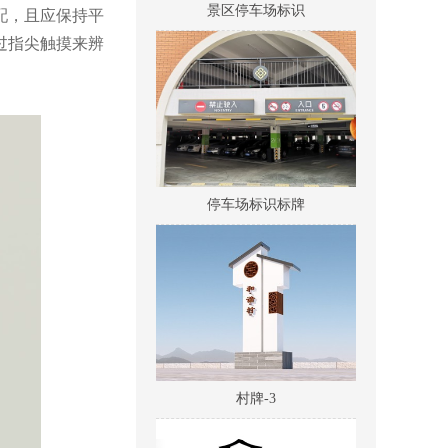
配，且应保持平
过指尖触摸来辨
停车场标识标牌
村牌-3