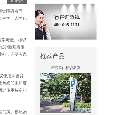
返回列表
视觉障碍者而
景区全景导视
咨询热线
过科学、人性化
400-005-1131
程学考量。标识
过低导致观看困
此外，还要考虑
推荐产品
医院室内标识吊牌
议使用深色背
近色或低饱和度
固定使用特定的
科室门牌、楼层索
景区停车场标识