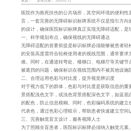
来源：
发布日期： 2026.01.12
医院作为救死扶伤的公共场所，其空间环境的便利性
言，一套完善的无障碍标识标牌系统不仅是指引方向
的设计，确保医院标识标牌真正实现无障碍适配，是
一、科学规划布点，确保视线的无障碍通达
无障碍适配的首要前提是标识标牌必须能够被患者轻
的安装高度需符合轮椅使用者的视线范围，通常要求关
难。同时，在通道转弯处、楼梯口、电梯厅等关键节
被遮挡的问题，确保标识在视线范围内不被其他设施
二、合理运用色彩与对比度，提升视觉辨识度
对于视力低下的群体，色彩与对比度是获取信息的重
景搭配浅色文字，或浅色背景搭配深色文字，如蓝底
的配色，防止信息模糊。同时，色彩编码系统的建立
代表色，通过色彩心理暗示，帮助患者快速建立空间
三、完善触觉盲文设计，服务视障人士
为了照顾全盲患者，医院标识标牌必须纳入触觉元素。这主