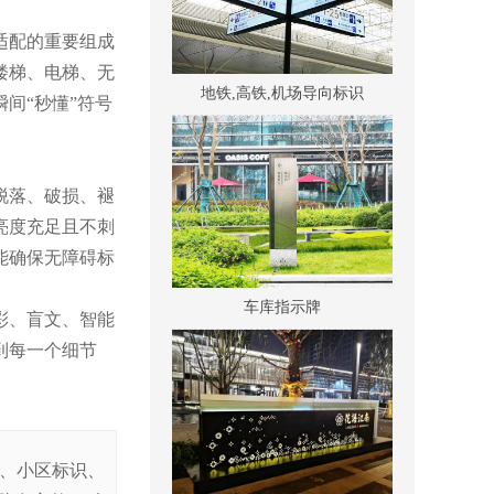
适配的重要组成
地铁,高铁,机场导向标识
楼梯、电梯、无
间“秒懂”符号
脱落、破损、褪
亮度充足且不刺
能确保无障碍标
车库指示牌
彩、盲文、智能
到每一个细节
识、小区标识、