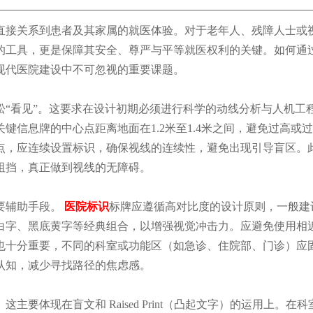
直接关系到患者及其家属的就医体验。对于老年人、残障人士或
的工具，更是保障其安全、尊严与平等就医权利的关键。如何通
现代医院建设中不可忽视的重要课题。
松“看见”。这要求在设计初期必须进行科学的动线分析与人机工
键信息牌的中心点距离地面在1.2米至1.4米之间，避免过高或
点，应连续设置标识，确保视线的连续性，避免出现引导盲区。
阻挡，真正做到视线的无障碍。
要辅助手段。
医院标识
标牌应遵循高对比度的设计原则，一般建
白字、黑底黄字等经典组合，以增强视觉冲击力。应避免使用相
也十分重要，不同的科室或功能区（如急诊、住院部、门诊）应
认知，减少寻找路径的焦虑感。
要体现在盲文和 Raised Print（凸起文字）的运用上。在