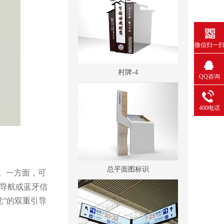
微信扫一
村牌-4
QQ咨询
400电话
总平面图标识
。一方面，可
导航或蓝牙信
觉”的双重引导