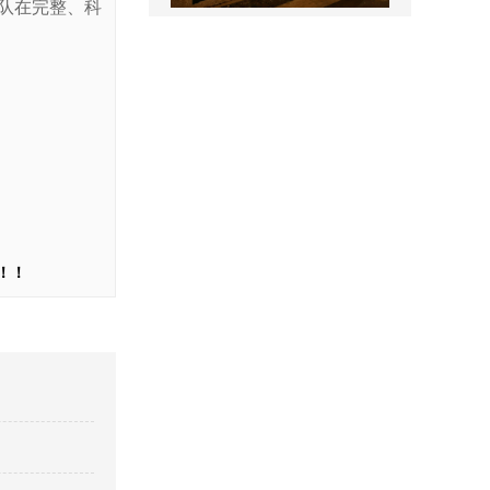
售楼处名称标识
队在完整、科
景区全景导视
！！
医院室内标识吊牌