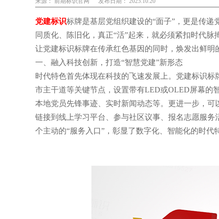
来源： 前期标识官网
发布日期： 2025.10.20
党建标识
标牌是基层党组织建设的“面子”，更是传递
同质化、陈旧化，真正“活”起来，就必须紧扣时代
让党建标识标牌在传承红色基因的同时，焕发出鲜明
一、融入科技创新，打造“智慧党建”新形态
时代特色首先体现在科技的飞速发展上。党建标识标
市主干道等关键节点，设置带有LED或OLED屏幕
本地党员先锋事迹、实时新闻动态等。更进一步，可以
链接到线上学习平台、参与社区议事、报名志愿服务活
个主动的“服务入口”，彰显了数字化、智能化的时代