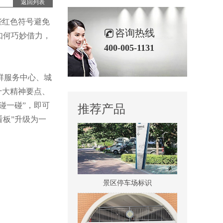
返回列表
些红色符号避免
咨询热线
如何巧妙借力，
400-005-1131
医院室内标识吊牌
群服务中心、城
十大精神要点、
碰一碰”，即可
推荐产品
看板”升级为一
景区停车场标识