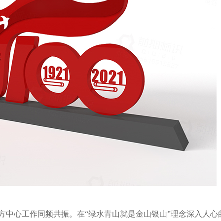
方中心工作同频共振。在“绿水青山就是金山银山”理念深入人心