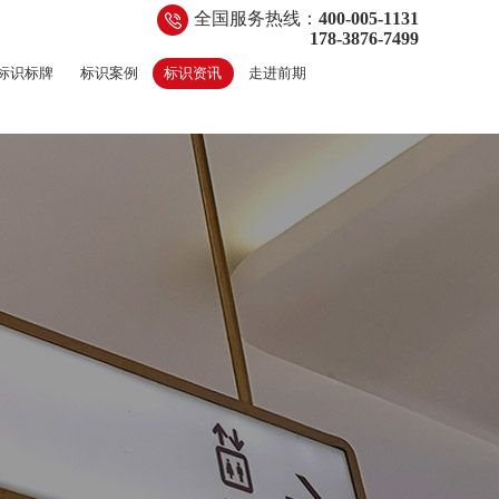
全国服务热线：
400-005-1131
178-3876-7499
标识标牌
标识案例
标识资讯
走进前期