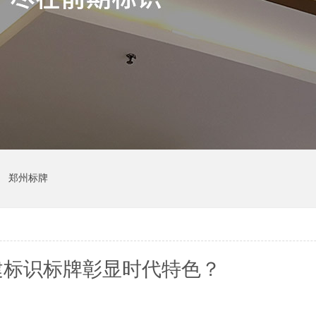
郑州标牌
建标识标牌彰显时代特色？