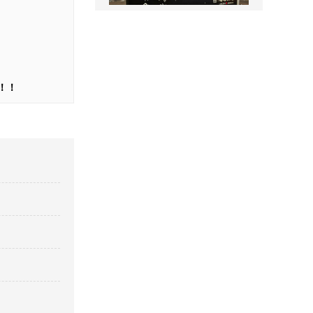
售楼处名称标识
！！
景区全景导视