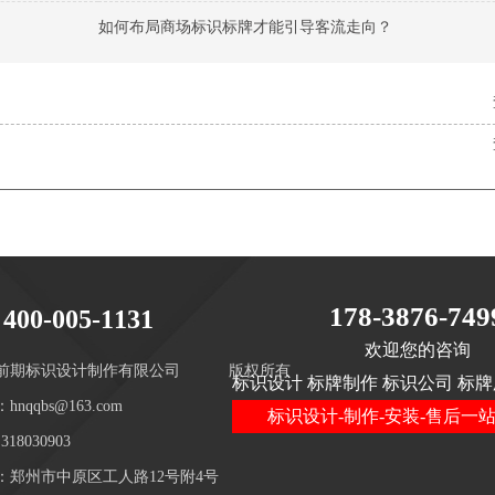
如何布局商场标识标牌才能引导客流走向？
178-3876-749
400-005-1131
欢迎您的咨询
前期标识设计制作有限公司
版权所有
标识设计 标牌制作 标识公司 标牌
hnqqbs@163.com
标识设计-制作-安装-售后一
18030903
：郑州市中原区工人路12号附4号