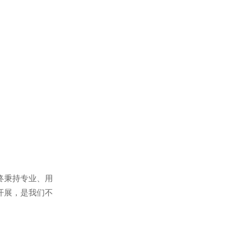
景区停车场标识
停车场标识标牌
终秉持专业、用
开展，是我们不