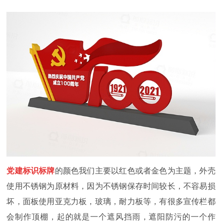
党建标识标牌
的颜色我们主要以红色或者金色为主题，外壳
使用不锈钢为原材料，因为不锈钢保存时间较长，不容易损
坏，面板使用亚克力板，玻璃，耐力板等，有很多宣传栏都
会制作顶棚，起的就是一个遮风挡雨，遮阳防污的一个作