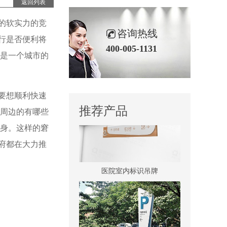
返回列表
的软实力的竞
咨询热线
行是否便利将
400-005-1131
,是一个城市的
景区全景导视
要想顺利快速
推荐产品
及周边的有哪些
脱身。这样的窘
府都在大力推
医院室内标识吊牌