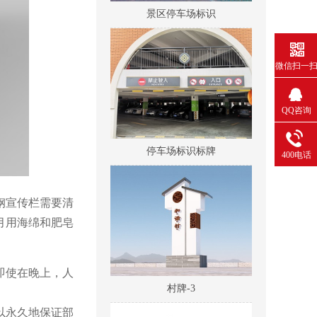
景区停车场标识
微信扫一
QQ咨询
停车场标识标牌
400电话
钢宣传栏需要清
月用海绵和肥皂
即使在晚上，人
村牌-3
以永久地保证部