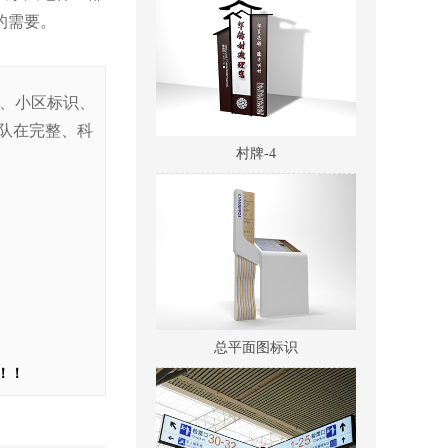
的需要。
识、小区标识、
队在完整、科
村牌-4
总平面图标识
！！