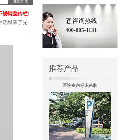
返回列表
不锈钢宣传栏
广
景区全景导视
咨询热线
生活增添了光
400-005-1131
推荐产品
医院室内标识吊牌