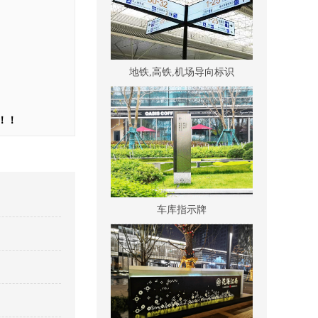
地铁,高铁,机场导向标识
！！
车库指示牌