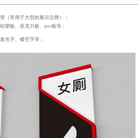
旋管（常用于大型的展示立牌）；
铝塑板、亚克力板、pvc板等；
、发光字、镂空字等；