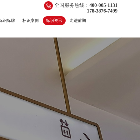
全国服务热线：
400-005-1131
178-3876-7499
标识标牌
标识案例
标识资讯
走进前期