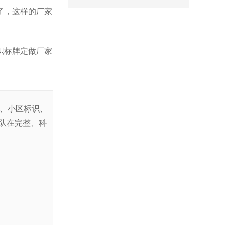
了，这样的厂家
识标牌定做厂家
景区全景导视
识、小区标识、
队在完整、科
医院室内标识吊牌