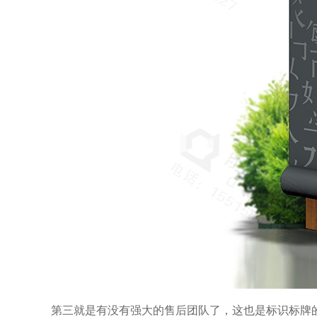
第三就是有没有强大的售后团队了，这也是标识标牌