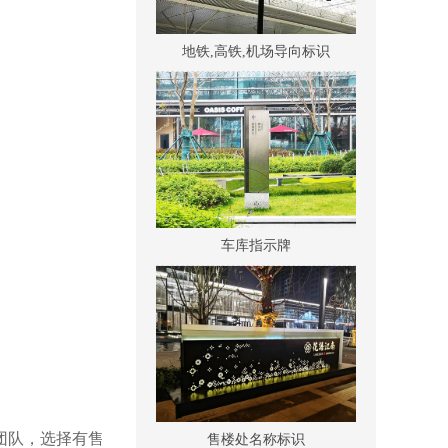
地铁,高铁,机场导向标识
车库指示牌
售楼处名称标识
团队，选择有售