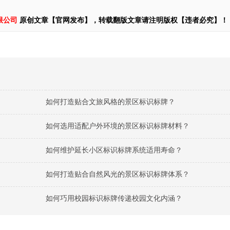
限公司
原创文章【官网发布】，转载翻版文章请注明版权【违者必究】！
如何打造贴合文旅风格的景区标识标牌？
如何选用适配户外环境的景区标识标牌材料？
如何维护延长小区标识标牌系统适用寿命？
如何打造贴合自然风光的景区标识标牌体系？
如何巧用校园标识标牌传递校园文化内涵？