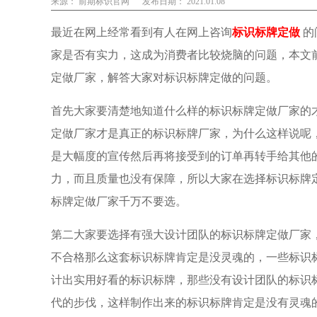
来源： 前期标识官网
发布日期： 2021.01.08
最近在网上经常看到有人在网上咨询
标识标牌定做
的
家是否有实力，这成为消费者比较烧脑的问题，本文
定做厂家，解答大家对标识标牌定做的问题。
首先大家要清楚地知道什么样的标识标牌定做厂家的
定做厂家才是真正的标识标牌厂家，为什么这样说呢
是大幅度的宣传然后再将接受到的订单再转手给其他
力，而且质量也没有保障，所以大家在选择标识标牌
标牌定做厂家千万不要选。
第二大家要选择有强大设计团队的标识标牌定做厂家
不合格那么这套标识标牌肯定是没灵魂的，一些标识
计出实用好看的标识标牌，那些没有设计团队的标识
代的步伐，这样制作出来的标识标牌肯定是没有灵魂