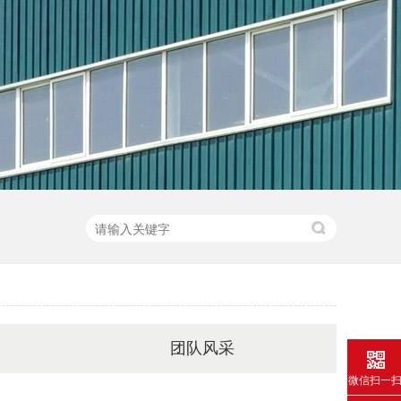
团队风采
微信扫一