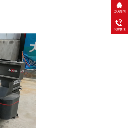
QQ咨询
400电话