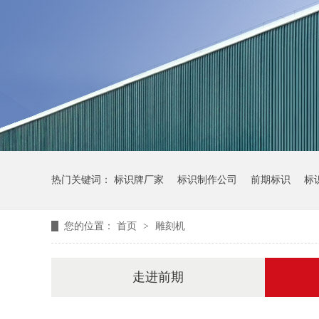
热门关键词：
标识牌厂家
标识制作公司
前期标识
标
您的位置：
首页
>
雕刻机
走进前期