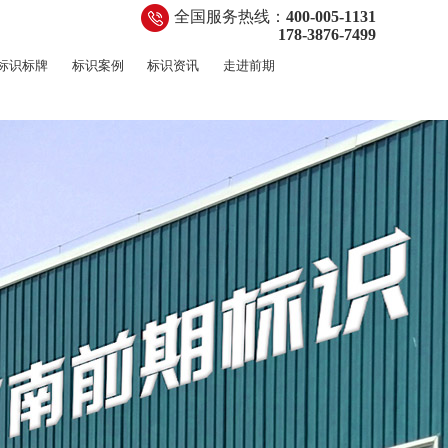
全国服务热线：
400-005-1131
178-3876-7499
标识标牌
标识案例
标识资讯
走进前期