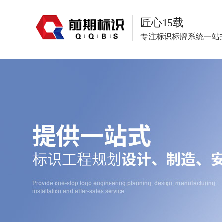
匠心15载
专注标识标牌系统一站