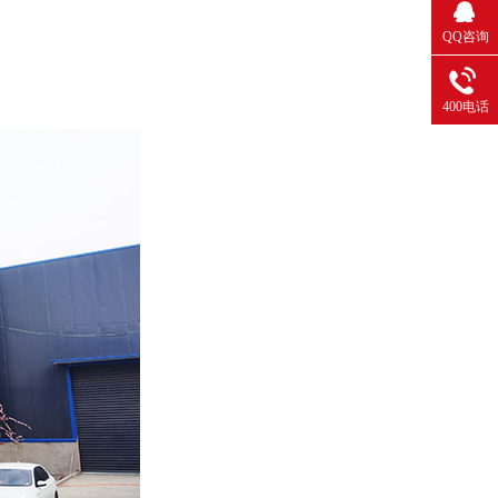
QQ咨询
400电话