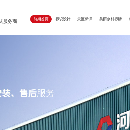
前期首页
标识设计
景区标识
美丽乡村标牌
式服务商