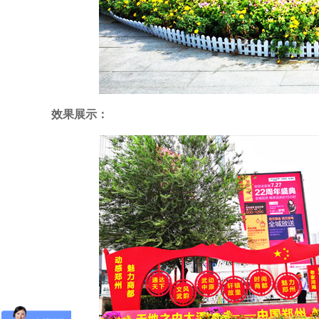
效果展示：