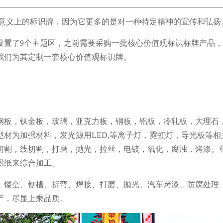
意义上的标识牌，因为它更多的是对一种特定精神的宣传和弘扬
共设置了9个主题区，之前需要采购一批核心价值观标识标牌产品
我们为其定制一套核心价值观标识牌。
钢板，钛金板，玻璃，亚克力板，铜板，铝板，冷轧板，大理石
型材为加强材料，发光源用
LED,等离子灯，霓虹灯，导光板等
切割，线切割，打磨，抛光，拉丝，电镀，氧化，腐浊，烤漆。
图纸来综合加工。
、镂空、刨槽、折弯、焊接、打磨、抛光、汽车烤漆、防腐处理 
产，尽显上乘品质。