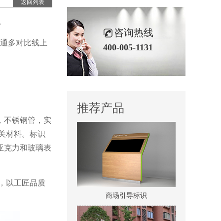
返回列表
。
咨询热线
，通多对比线上
400-005-1131
村牌-1
推荐产品
，不锈钢管，实
相关材料。标识
亚克力和玻璃表
商场引导标识
，以工匠品质