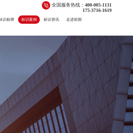
全国服务热线：
400-005-1131
175-3716-1619
标识标牌
标识案例
标识资讯
走进前期