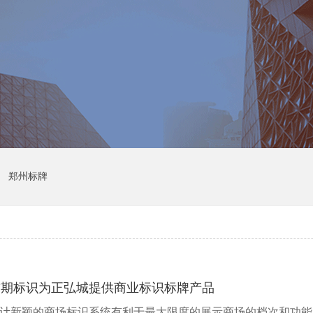
郑州标牌
前期标识为正弘城提供商业标识标牌产品
计新颖的商场标识系统有利于最大限度的展示商场的档次和功能