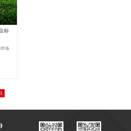
业标
与市场
3
9