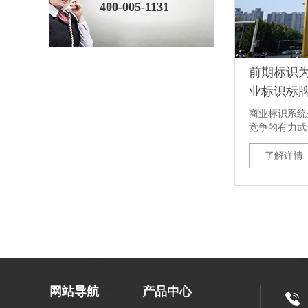
400-005-1131
前期标识
业标识标
商业标识系统
竞争的有力武
了解详情
网站导航
产品中心