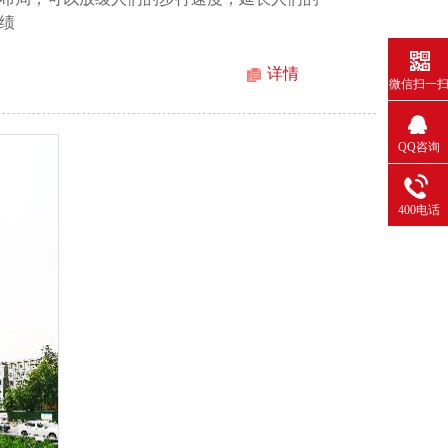
绩
详情
微信扫一
QQ咨询
400电话