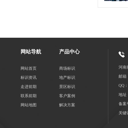
网站导航
产品中心
河南
网站首页
商场标识
邮箱：
标识资讯
地产标识
QQ：3
走进前期
景区标识
地址
联系前期
客户案例
备案
网站地图
解决方案
关键