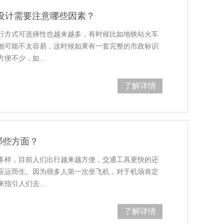
设计需要注意哪些因素？
行方式可选择性也越来越多，有时候比如地铁站火车
地可能不太容易，这时候如果有一套完整的市政标识
方便不少，如…
了解详情
哪些方面？
多样，目前人们出行越来越方便，交通工具更快的还
应运而生。因为很多人第一次坐飞机，对于机场肯定
来指引人们去…
了解详情