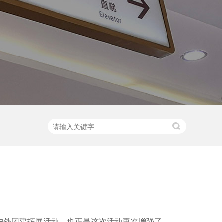
的户外团建拓展活动，也正是这次活动再次增强了