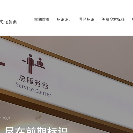
前期首页
标识设计
景区标识
美丽乡村标牌
式服务商