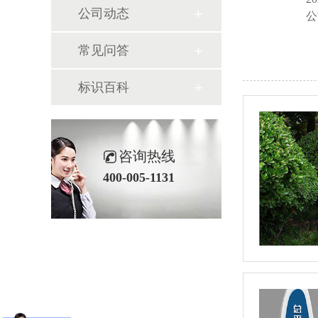
公司动态
公
常见问答
标识百科
咨询热线
400-005-1131