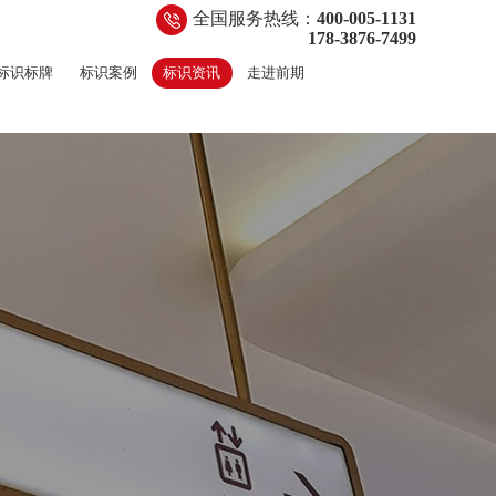
全国服务热线：
400-005-1131
178-3876-7499
标识标牌
标识案例
标识资讯
走进前期