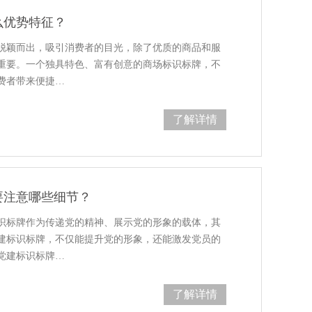
么优势特征？
脱颖而出，吸引消费者的目光，除了优质的商品和服
重要。一个独具特色、富有创意的商场标识标牌，不
费者带来便捷…
了解详情
要注意哪些细节？
识标牌作为传递党的精神、展示党的形象的载体，其
建标识标牌，不仅能提升党的形象，还能激发党员的
党建标识标牌…
了解详情