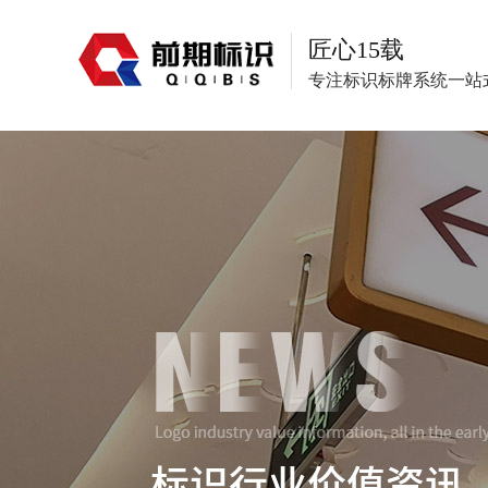
匠心15载
专注标识标牌系统一站