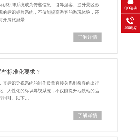
标识标牌系统成为传递信息、引导游客、提升景区形
QQ咨询
观的标识标牌系统，不仅能提高游客的游玩体验，还
何开展旅游景…
400电话
了解详情
哪些标准化要求？
，其标识导视系统的制作质量直接关系到乘客的出行
化、人性化的标识导视系统，不仅能提升地铁站的品
行指引。以下…
了解详情