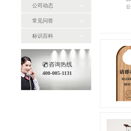
公司动态
公
常见问答
标识百科
咨询热线
400-005-1131