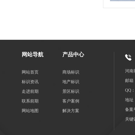
网站导航
产品中心
河南
网站首页
商场标识
邮箱：
标识资讯
地产标识
QQ：3
走进前期
景区标识
地址
联系前期
客户案例
备案
网站地图
解决方案
关键