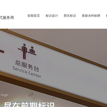
前期首页
标识设计
景区标识
美丽乡村标牌
式服务商