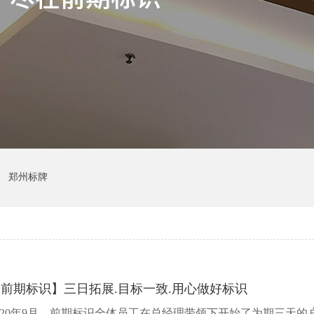
郑州标牌
前期标识】三日拓展.目标一致.用心做好标识
020年9月，前期标识全体员工在总经理带领下开始了为期三天