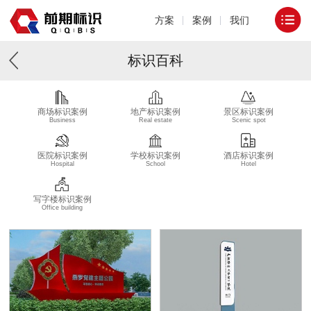
方案
案例
我们
标识百科
商场标识案例
地产标识案例
景区标识案例
Business
Real estate
Scenic spot
医院标识案例
学校标识案例
酒店标识案例
Hospital
School
Hotel
写字楼标识案例
Office building