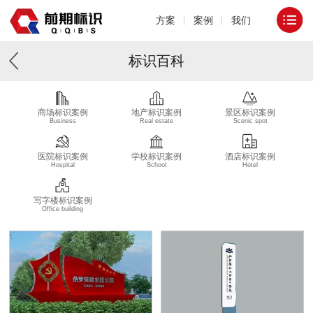
方案
案例
我们
标识百科
商场标识案例
地产标识案例
景区标识案例
Business
Real estate
Scenic spot
医院标识案例
学校标识案例
酒店标识案例
Hospital
School
Hotel
写字楼标识案例
Office building