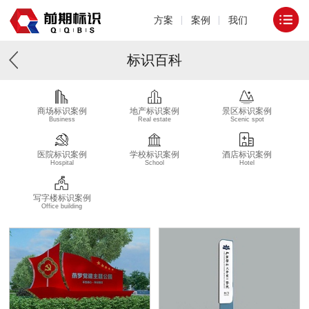
方案
案例
我们
标识百科
商场标识案例
地产标识案例
景区标识案例
Business
Real estate
Scenic spot
医院标识案例
学校标识案例
酒店标识案例
Hospital
School
Hotel
写字楼标识案例
Office building