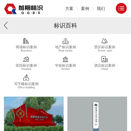
方案
案例
我们
标识百科
商场标识案例
地产标识案例
景区标识案例
Business
Real estate
Scenic spot
医院标识案例
学校标识案例
酒店标识案例
Hospital
School
Hotel
写字楼标识案例
Office building