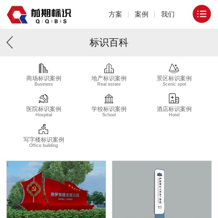
方案
案例
我们
标识百科
商场标识案例
地产标识案例
景区标识案例
Business
Real estate
Scenic spot
医院标识案例
学校标识案例
酒店标识案例
Hospital
School
Hotel
写字楼标识案例
Office building